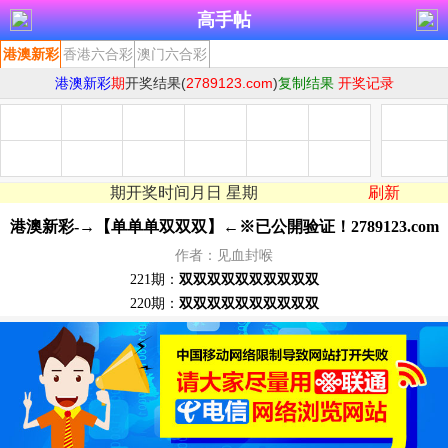
高手帖
港澳新彩-→【单单单双双双】←※已公開验证！2789123.com
作者：见血封喉
221期：
双双双双双双双双双双
220期：
双双双双双双双双双双