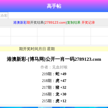
高手帖
港澳新彩-[博马网]公开一肖一码2789123.com
作者：见血封喉
219期：
蛇 +49
218期：
虎 +47
217期：
猪 +32
216期：
龙 +30
215期：
虎 +12