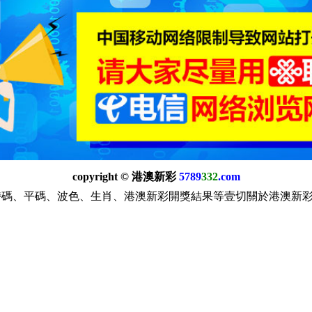
copyright © 港澳新彩
5789
332
.com
特碼、平碼、波色、生肖、港澳新彩開獎結果等壹切關於港澳新