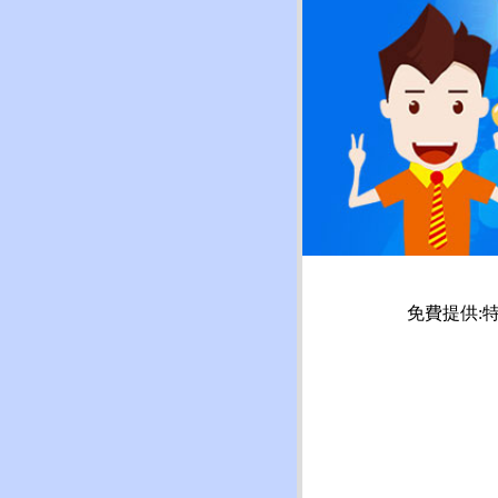
免費提供: